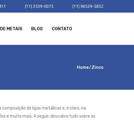
411
(11) 3539-0075
(11) 96539-5852
DE METAIS
BLOG
CONTATO
Home
Zinco
 composição de ligas metálicas e, é claro, na
atos e muito mais. A seguir, descubra tudo sobre as