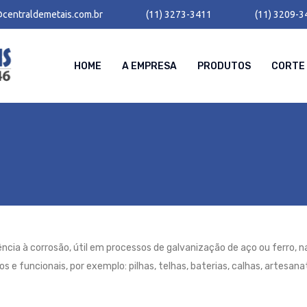
centraldemetais.com.br
(11) 3273-3411
(11) 3209-3
HOME
A EMPRESA
PRODUTOS
CORTE 
ncia à corrosão, útil em processos de galvanização de aço ou ferro, na
s e funcionais, por exemplo: pilhas, telhas, baterias, calhas, artesan